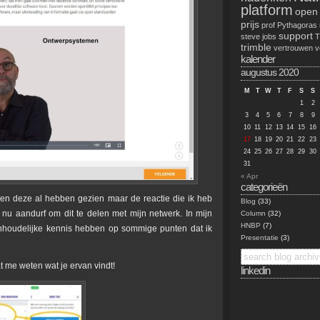
platform
open
prijs
prof
Pythagoras
support
steve jobs
trimble
vertrouwen
v
kalender
augustus 2020
M
T
W
T
F
S
S
1
2
3
4
5
6
7
8
9
10
11
12
13
14
15
16
17
18
19
20
21
22
23
24
25
26
27
28
29
30
31
« Apr
categorieën
nsen deze al hebben gezien maar de reactie die ik heb
Blog
(33)
nu aandurf om dit te delen met mijn netwerk. In mijn
Column
(32)
HNBP
(7)
 inhoudelijke kennis hebben op sommige punten dat ik
Presentatie
(3)
t me weten wat je ervan vindt!
linkedin