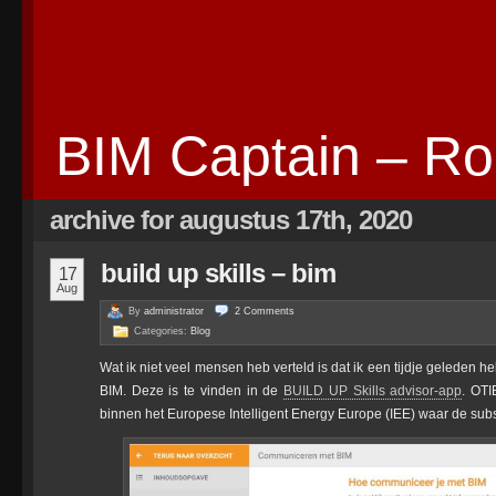
BIM Captain – Ro
archive for augustus 17th, 2020
build up skills – bim
17
Aug
By
administrator
2
Comments
Categories:
Blog
Wat ik niet veel mensen heb verteld is dat ik een tijdje geleden h
BIM. Deze is te vinden in de
BUILD UP Skills advisor-app
. OTI
binnen het Europese Intelligent Energy Europe (IEE) waar de subs