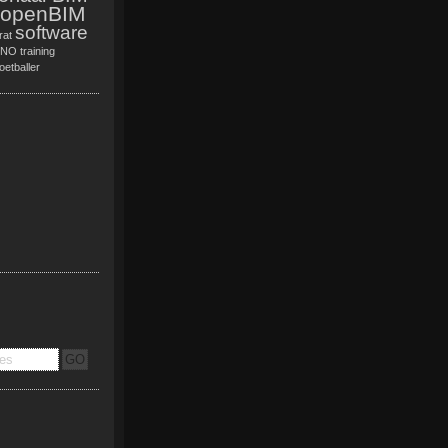
openBIM
software
rat
TNO
training
oetballer