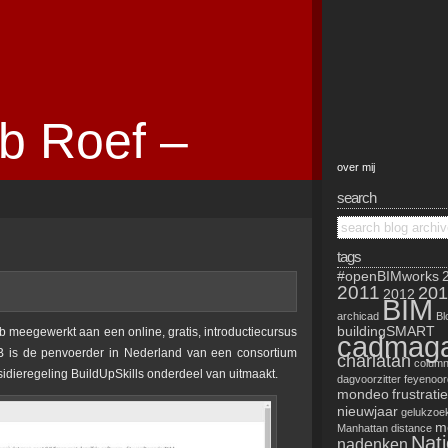
b Roef –
over mij
search
tags
#openBIMworks
2011
201
2012
BIM
archicad
Bl
buildingSMART
eb meegewerkt aan een online, gratis, introductiecursus
cadmaga
B is de penvoerder in Nederland van een consortium
charlatan
colum
idieregeling BuildUpSkills onderdeel van uitmaakt.
dagvoorzitter
feyenoor
mondeo
frustratie
nieuwjaar
gelukzoe
mo
Manhattan distance
Nat
nadenken