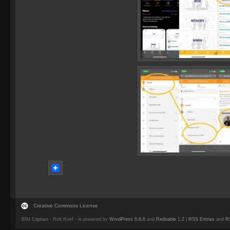
Creative Commons License
BIM Captain - Rob Roef - is powered by
WordPress 6.8.6
and
Redoable 1.2
|
RSS Entries
and
R