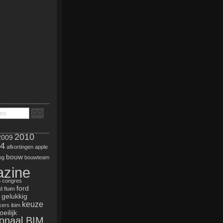
2010
2009
4
afkortingen
apple
bouw
og
bouwteam
zine
n
congres
ford
d
fluim
gelukkig
keuze
kers
ibim
eilijk
ionaal BIM