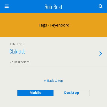
Rob Roef
Tags › Feyenoord
13 MEI 2010
Clubliefde
NO RESPONSES
Back to top
Mobile
Desktop