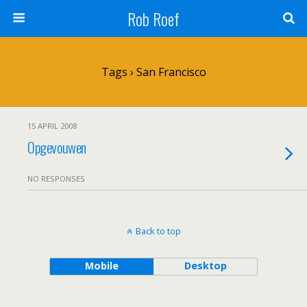
Rob Roef
Tags › San Francisco
15 APRIL 2008
Opgevouwen
NO RESPONSES
Back to top
Mobile
Desktop